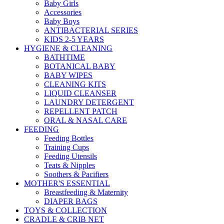
Baby Girls
Accessories
Baby Boys
ANTIBACTERIAL SERIES
KIDS 2-5 YEARS
HYGIENE & CLEANING
BATHTIME
BOTANICAL BABY
BABY WIPES
CLEANING KITS
LIQUID CLEANSER
LAUNDRY DETERGENT
REPELLENT PATCH
ORAL & NASAL CARE
FEEDING
Feeding Bottles
Training Cups
Feeding Utensils
Teats & Nipples
Soothers & Pacifiers
MOTHER'S ESSENTIAL
Breastfeeding & Maternity
DIAPER BAGS
TOYS & COLLECTION
CRADLE & CRIB NET