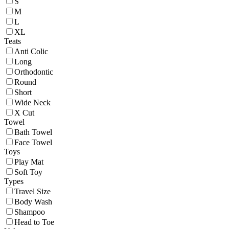
S
M
L
XL
Teats
Anti Colic
Long
Orthodontic
Round
Short
Wide Neck
X Cut
Towel
Bath Towel
Face Towel
Toys
Play Mat
Soft Toy
Types
Travel Size
Body Wash
Shampoo
Head to Toe