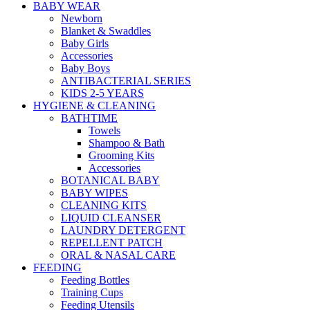
BABY WEAR
Newborn
Blanket & Swaddles
Baby Girls
Accessories
Baby Boys
ANTIBACTERIAL SERIES
KIDS 2-5 YEARS
HYGIENE & CLEANING
BATHTIME
Towels
Shampoo & Bath
Grooming Kits
Accessories
BOTANICAL BABY
BABY WIPES
CLEANING KITS
LIQUID CLEANSER
LAUNDRY DETERGENT
REPELLENT PATCH
ORAL & NASAL CARE
FEEDING
Feeding Bottles
Training Cups
Feeding Utensils