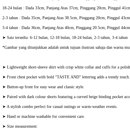
18-24 bulan : Dada 33cm, Panjang Atas 37cm, Pinggang 20cm, Pinggul 41c
2-3 tahun : Dada 35cm, Panjang Atas 38.5cm, Pinggang 20cm, Pinggul 43cm
3-4 tahun : Dada 36cm, Panjang Atas 40cm, Pinggang 20.5cm, Pinggul 44cm
➤ Saiz tersedia: 6-12 bulan, 12-18 bulan, 18-24 bulan, 2-3 tahun, 3-4 tahun
*Gambar yang ditunjukkan adalah untuk tujuan ilustrasi sahaja dan warna mu
➤ Lightweight short-sleeve shirt with crisp white collar and cuffs for a polis
➤ Front chest pocket with bold “TASTE AND” lettering adds a trendy touch.
➤ Button-up front for easy wear and classic style.
➤ Paired with dark colour shorts featuring a curved beige binding pocket acc
➤ A stylish combo perfect for casual outings or warm-weather events.
➤ Hand or machine washable for convenient care.
➤ Size measurement: