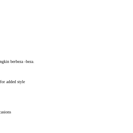
ngkin berbeza -beza.
for added style
casions