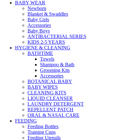
BABY WEAR
Newborn
Blanket & Swaddles
Baby Girls
Accessories
Baby Boys
ANTIBACTERIAL SERIES
KIDS 2-5 YEARS
HYGIENE & CLEANING
BATHTIME
Towels
Shampoo & Bath
Grooming Kits
Accessories
BOTANICAL BABY
BABY WIPES
CLEANING KITS
LIQUID CLEANSER
LAUNDRY DETERGENT
REPELLENT PATCH
ORAL & NASAL CARE
FEEDING
Feeding Bottles
Training Cups
Feeding Utensils