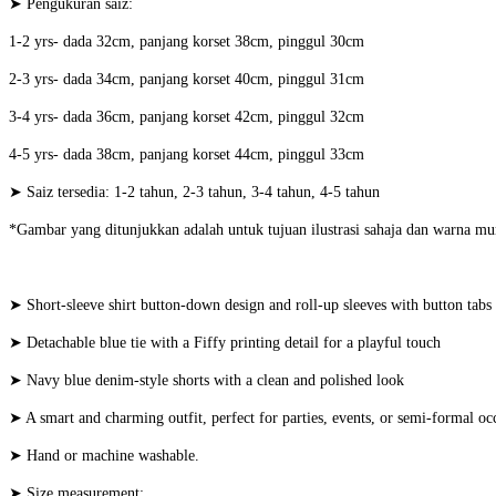
➤ Pengukuran saiz:
1-2 yrs- dada 32cm, panjang korset 38cm, pinggul 30cm
2-3 yrs- dada 34cm, panjang korset 40cm, pinggul 31cm
3-4 yrs- dada 36cm, panjang korset 42cm, pinggul 32cm
4-5 yrs- dada 38cm, panjang korset 44cm, pinggul 33cm
➤ Saiz tersedia: 1-2 tahun, 2-3 tahun, 3-4 tahun, 4-5 tahun
*Gambar yang ditunjukkan adalah untuk tujuan ilustrasi sahaja dan warna mu
➤ Short-sleeve shirt button-down design and roll-up sleeves with button tabs 
➤ Detachable blue tie with a Fiffy printing detail for a playful touch
➤ Navy blue denim-style shorts with a clean and polished look
➤ A smart and charming outfit, perfect for parties, events, or semi-formal oc
➤ Hand or machine washable.
➤ Size measurement: