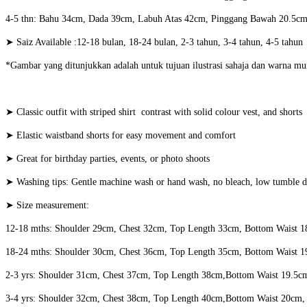
4-5
thn
: Bahu 34cm, Dada 39cm, Labuh Atas 42cm, Pinggang Bawah 20.5c
➤ Saiz Available :12-18 bulan, 18-24 bulan, 2-3 tahun, 3-4 tahun, 4-5 tahun
*Gambar yang ditunjukkan adalah untuk tujuan ilustrasi sahaja dan warna mu
➤ Classic outfit with striped shirt contrast with solid colour vest, and shorts
➤ Elastic waistband shorts for easy movement and comfort
➤ Great for birthday parties, events, or photo shoots
➤ Washing tips: Gentle machine wash or hand wash, no bleach, low tumble dr
➤ Size measurement:
12-18 mths: Shoulder 29cm, Chest 32cm, Top Length 33cm, Bottom Waist 
18-24
mths
: Shoulder 30cm, Chest 36cm, Top Length 35cm, Bottom Waist
2-3 yrs: Shoulder 31cm, Chest 37cm, Top Length 38cm,Bottom Waist 19.5
3-4
yrs
: Shoulder 32cm, Chest 38cm, Top Length 40cm,Bottom Waist 20cm