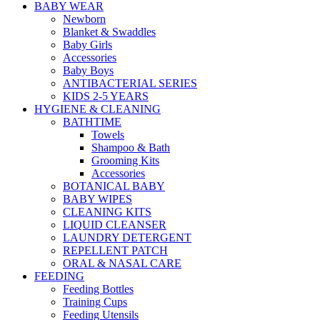
BABY WEAR
Newborn
Blanket & Swaddles
Baby Girls
Accessories
Baby Boys
ANTIBACTERIAL SERIES
KIDS 2-5 YEARS
HYGIENE & CLEANING
BATHTIME
Towels
Shampoo & Bath
Grooming Kits
Accessories
BOTANICAL BABY
BABY WIPES
CLEANING KITS
LIQUID CLEANSER
LAUNDRY DETERGENT
REPELLENT PATCH
ORAL & NASAL CARE
FEEDING
Feeding Bottles
Training Cups
Feeding Utensils