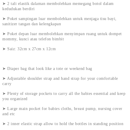
➤ 2 tali elastik dalaman membolehkan memegang botol dalam
kedudukan berdiri
➤ Poket sampingan luar membolehkan untuk menjaga tisu bayi,
sanitizer tangan dan kelengkapan
➤ Poket depan luar membolehkan menyimpan ruang untuk dompet
mommy, kunci atau telefon bimbit
➤ Saiz: 32cm x 27cm x 12cm
➤ Diaper bag that look like a tote or weekend bag
➤ Adjustable shoulder strap and hand strap for your comfortable
carry
➤ Plenty of storage pockets to carry all the babies essential and keep
you organized
➤ Large main pocket for babies cloths, breast pump, nursing cover
and etc
➤ 2 inner elastic strap allow to hold the bottles in standing position