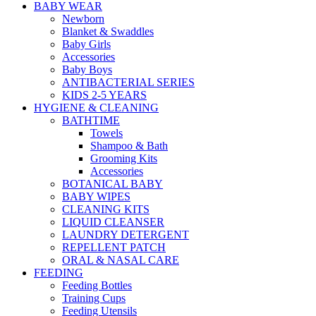
BABY WEAR
Newborn
Blanket & Swaddles
Baby Girls
Accessories
Baby Boys
ANTIBACTERIAL SERIES
KIDS 2-5 YEARS
HYGIENE & CLEANING
BATHTIME
Towels
Shampoo & Bath
Grooming Kits
Accessories
BOTANICAL BABY
BABY WIPES
CLEANING KITS
LIQUID CLEANSER
LAUNDRY DETERGENT
REPELLENT PATCH
ORAL & NASAL CARE
FEEDING
Feeding Bottles
Training Cups
Feeding Utensils