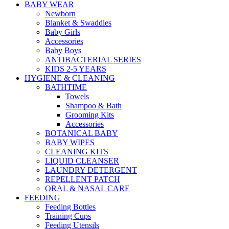
BABY WEAR
Newborn
Blanket & Swaddles
Baby Girls
Accessories
Baby Boys
ANTIBACTERIAL SERIES
KIDS 2-5 YEARS
HYGIENE & CLEANING
BATHTIME
Towels
Shampoo & Bath
Grooming Kits
Accessories
BOTANICAL BABY
BABY WIPES
CLEANING KITS
LIQUID CLEANSER
LAUNDRY DETERGENT
REPELLENT PATCH
ORAL & NASAL CARE
FEEDING
Feeding Bottles
Training Cups
Feeding Utensils